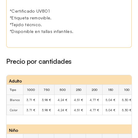
*Certificado UV801
*Etiqueta removible.
*Tejido técnico.
*Disponible en tallas infantiles.
Precio por cantidades
Adulto
Tipo
1000
750
500
250
200
150
100
Blanco
3,71 €
3,98 €
4,24 €
4,51 €
4,77 €
5,04 €
5,30 €
Color
3,71 €
3,98 €
4,24 €
4,51 €
4,77 €
5,04 €
5,30 €
Niño