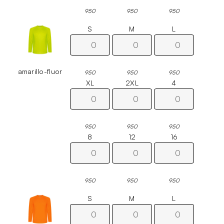
950
950
950
S
M
L
amarillo-fluor
950
950
950
XL
2XL
4
950
950
950
8
12
16
950
950
950
S
M
L