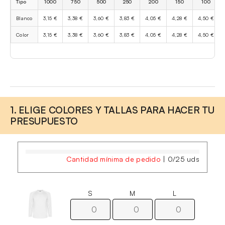
Tipo
1000
750
500
250
200
150
100
Blanco
3,15 €
3,38 €
3,60 €
3,83 €
4,05 €
4,28 €
4,50 €
Color
3,15 €
3,38 €
3,60 €
3,83 €
4,05 €
4,28 €
4,50 €
1. ELIGE COLORES Y TALLAS PARA HACER TU
PRESUPUESTO
Cantidad mínima de pedido
|
0
/
25
uds
S
M
L