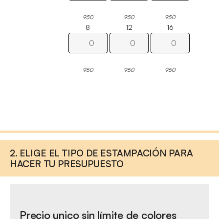
950
950
950
8
12
16
950
950
950
2. ELIGE EL TIPO DE ESTAMPACIÓN PARA
HACER TU PRESUPUESTO
Precio unico sin límite de colores