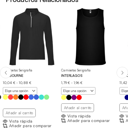
Camisetas Serigrafía
Camisetas Serigrafía
Ropa 
MELBOURNE
INTERLAGOS
VACC
Rango
Rango
10,04
€
-
10,88
€
1,79
€
-
1,96
€
11,4
de
de
precios:
precios:
desde
desde
10,04 €
1,79 €
hasta
hasta
Añadir al carrito
Aña
10,88 €
1,96 €
Añadir al carrito
Vista rápida
V
Añadir para comparar
A
Vista rápida
Añadir para comparar