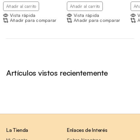
hasta
Añadir al carrito
Añadir al carrito
Aña
4,71 €
Vista rápida
Vista rápida
V
Añadir para comparar
Añadir para comparar
A
Artículos vistos recientemente
La Tienda
Enlaces de Interés
Mi Cuenta
Sobre Nosotros