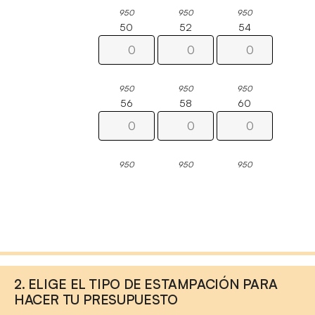
950
950
950
50
52
54
950
950
950
56
58
60
950
950
950
2. ELIGE EL TIPO DE ESTAMPACIÓN PARA
HACER TU PRESUPUESTO