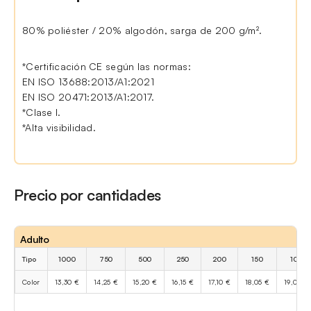
80% poliéster / 20% algodón, sarga de 200 g/m².
*Certificación CE según las normas:
EN ISO 13688:2013/A1:2021
EN ISO 20471:2013/A1:2017.
*Clase I.
*Alta visibilidad.
Precio por cantidades
Adulto
Tipo
1000
750
500
250
200
150
100
Color
13,30 €
14,25 €
15,20 €
16,15 €
17,10 €
18,05 €
19,00 €