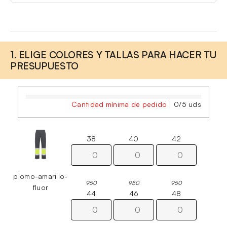
1. ELIGE COLORES Y TALLAS PARA HACER TU
PRESUPUESTO
Cantidad mínima de pedido
|
0
/
5
uds
38
40
42
plomo-amarillo-
950
950
950
fluor
44
46
48