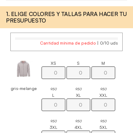
1. ELIGE COLORES Y TALLAS PARA HACER TU
PRESUPUESTO
Cantidad mínima de pedido
|
0
/
10
uds
XS
S
M
gris-melange
950
950
950
L
XL
XXL
950
950
950
3XL
4XL
5XL