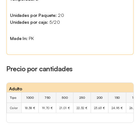
Unidades por Paquete:
20
Unidades por caja:
5/20
Made In:
PK
Precio por cantidades
Adulto
Tipo
1000
750
500
250
200
150
100
Color
18,38 €
19,70 €
21,01 €
22,32 €
23,63 €
24,95 €
26,26 