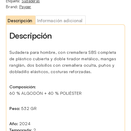
Etiqueta:
Sudaderas
Brand:
Payper
Descripción
Información adicional
Descripción
Sudadera para hombre, con cremallera SBS completa
de plástico cubierta y doble tirador metálico, mangas
ranglán, dos bolsillos con cremallera oculta, puños y
dobladillo elásticos, costuras reforzadas.
Composición:
60 % ALGODÓN + 40 % POLIÉSTER
Peso:
532 GR
Año:
2024
Temporada:
2