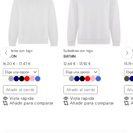
Sudaderas con logo
Sudaderas con logo
Sudad
VINSON
BATIAN
ZAIR
Rango
Rango
16,20
€
-
17,47
€
12,64
€
-
13,92
€
15,19
de
de
precios:
precios:
desde
desde
16,20 €
12,64 €
hasta
hasta
Añadir al carrito
Añadir al carrito
Aña
17,47 €
13,92 €
Vista rápida
Vista rápida
V
Añadir para comparar
Añadir para comparar
A