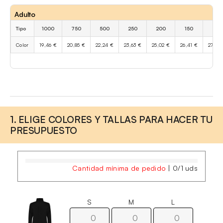
Adulto
Tipo
1000
750
500
250
200
150
100
Color
19,46 €
20,85 €
22,24 €
23,63 €
25,02 €
26,41 €
27,80 
1. ELIGE COLORES Y TALLAS PARA HACER TU
PRESUPUESTO
Cantidad mínima de pedido
|
0
/
1
uds
S
M
L