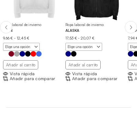
Ropa laboral de invierno
Ropa laboral de invierno
Ropa 
ULAN
ALASKA
ISLA
Rango
Rango
9,66
€
-
12,45
€
17,53
€
-
20,07
€
7,94
de
de
precios:
precios:
desde
desde
9,66 €
17,53 €
hasta
hasta
Añadir al carrito
Añadir al carrito
Aña
12,45 €
20,07 €
Vista rápida
Vista rápida
V
Añadir para comparar
Añadir para comparar
A