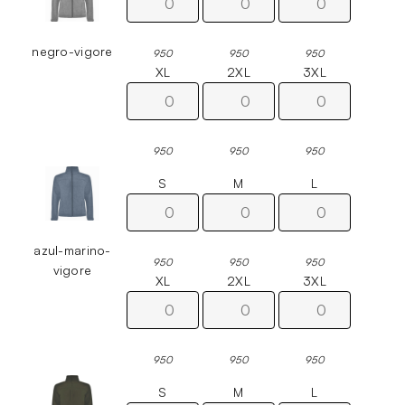
negro-vigore
950
950
950
XL
2XL
3XL
950
950
950
S
M
L
azul-marino-
950
950
950
vigore
XL
2XL
3XL
950
950
950
S
M
L