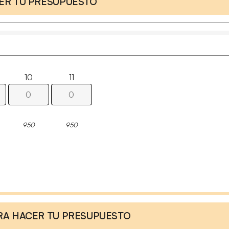
CER TU PRESUPUESTO
10
11
950
950
ARA HACER TU PRESUPUESTO