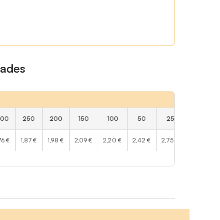
dades
500
250
200
150
100
50
25
76 €
1,87 €
1,98 €
2,09 €
2,20 €
2,42 €
2,75 €