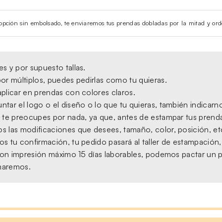
la opción sin embolsado, te enviaremos tus prendas dobladas por la mitad y ord
s y por supuesto tallas.
or múltiplos, puedes pedirlas como tu quieras.
plicar en prendas con colores claros.
tar el logo o el diseño o lo que tu quieras, también indicarno
 te preocupes por nada, ya que, antes de estampar tus prendas,
s las modificaciones que desees, tamaño, color, posición, et
s tu confirmación, tu pedido pasará al taller de estampación
, con impresión máximo 15 días laborables, podemos pactar un 
amaremos.