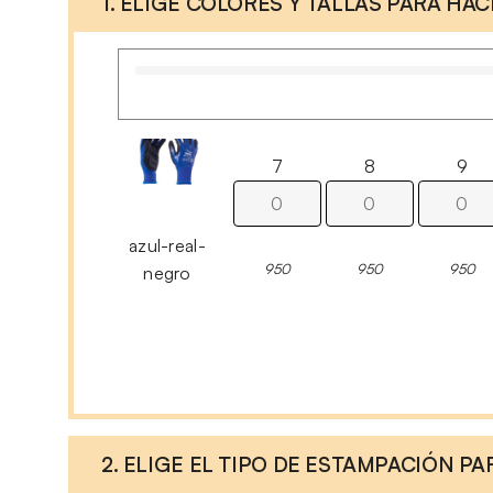
1. ELIGE COLORES Y TALLAS PARA HA
7
8
9
azul-real-
950
950
950
negro
2. ELIGE EL TIPO DE ESTAMPACIÓN P