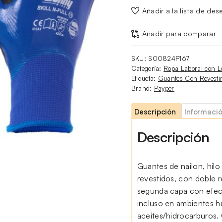
Añadir a la lista de des
Añadir para comparar
SKU:
S00824P167
Categoría:
Ropa Laboral con L
Etiqueta:
Guantes Con Revesti
Brand:
Payper
Descripción
Informació
Descripción
Guantes de nailon, hil
revestidos, con doble r
segunda capa con efect
incluso en ambientes 
aceites/hidrocarburos. 