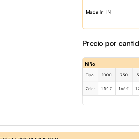
Made In:
IN
Precio por canti
Niño
Tipo
1000
750
Color
1,54 €
1,65 €
1,