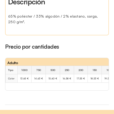
Descripción
65% poliéster / 33% algodón / 2% elastano, sarga,
250 g/m².
Precio por cantidades
Adulto
Tipo
1000
750
500
250
200
150
100
Color
13,65 €
14,63 €
15,60 €
16,58 €
17,55 €
18,53 €
19,50 €