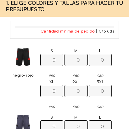
1. ELIGE COLORES Y TALLAS PARA HACER TU
PRESUPUESTO
Cantidad mínima de pedido
|
0
/
5
uds
S
M
L
negro-rojo
950
950
950
XL
2XL
3XL
950
950
950
S
M
L