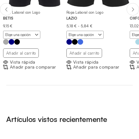
Ropa Laboral con Logo
Ropa Laboral con Logo
Ropa 
BETIS
LAZIO
OXF
Rango
9,15
€
5,18
€
-
5,84
€
13,0
de
precios:
desde
5,18 €
hasta
Añadir al carrito
Añadir al carrito
Aña
5,84 €
Vista rápida
Vista rápida
V
Añadir para comparar
Añadir para comparar
A
Artículos vistos recientemente