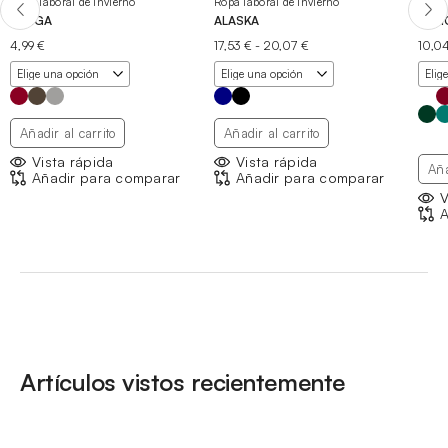
Ropa laboral de invierno
Ropa laboral de invierno
Ropa 
JANGA
ALASKA
ART
Rango
4,99
€
17,53
€
-
20,07
€
10,0
de
precios:
desde
17,53 €
hasta
Añadir al carrito
Añadir al carrito
20,07 €
Vista rápida
Vista rápida
Aña
Añadir para comparar
Añadir para comparar
V
A
Artículos vistos recientemente