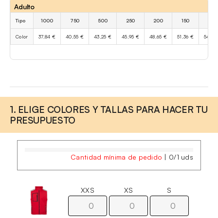
Adulto
Tipo
1000
750
500
250
200
150
100
Color
37,84 €
40,55 €
43,25 €
45,95 €
48,65 €
51,36 €
54,06
1. ELIGE COLORES Y TALLAS PARA HACER TU
PRESUPUESTO
Cantidad mínima de pedido
|
0
/
1
uds
XXS
XS
S