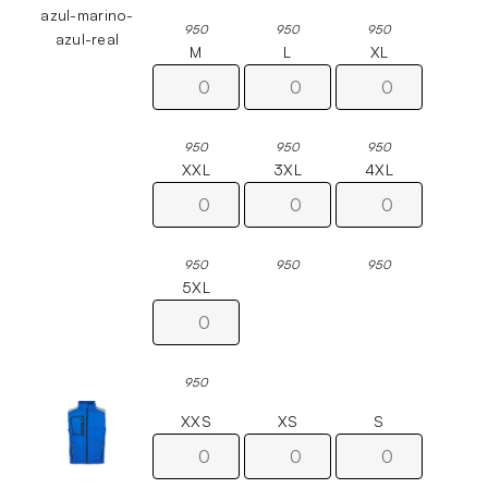
azul-marino-
950
950
950
azul-real
M
L
XL
950
950
950
XXL
3XL
4XL
950
950
950
5XL
950
XXS
XS
S