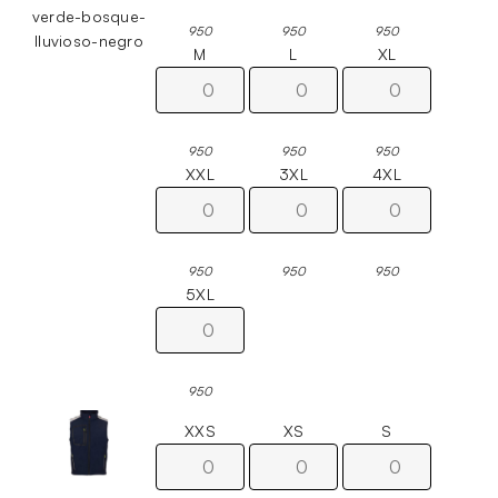
verde-bosque-
950
950
950
lluvioso-negro
M
L
XL
950
950
950
XXL
3XL
4XL
950
950
950
5XL
950
XXS
XS
S