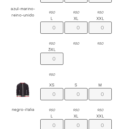
azul-marino-
950
950
950
reino-unido
L
XL
XXL
950
950
950
3XL
950
XS
S
M
negro-italia
950
950
950
L
XL
XXL