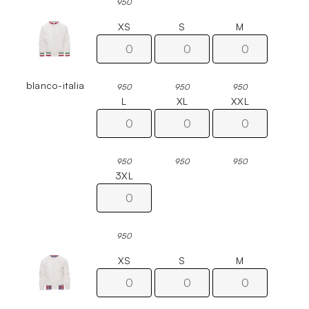
950
XS
S
M
blanco-italia
950
950
950
L
XL
XXL
950
950
950
3XL
950
XS
S
M