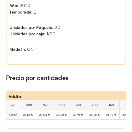
Año:
2024
Temporada:
2
Unidades por Paquete:
20
Unidades por caja:
1/20
Made In:
CN
Precio por cantidades
Adulto
Tipo
1000
750
500
250
200
150
100
Color
27,10 €
29,04 €
30,98 €
32,91 €
34,85 €
36,78 €
38,72 