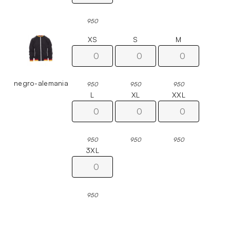
950
XS
S
M
negro-alemania
950
950
950
L
XL
XXL
950
950
950
3XL
950