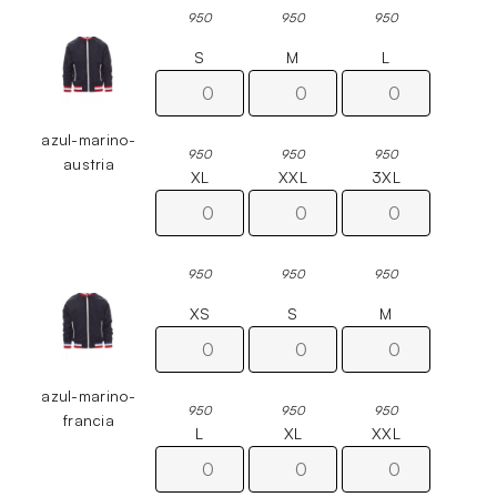
950
950
950
S
M
L
azul-marino-
950
950
950
austria
XL
XXL
3XL
950
950
950
XS
S
M
azul-marino-
950
950
950
francia
L
XL
XXL