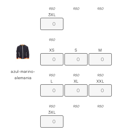
950
950
950
3XL
950
XS
S
M
azul-marino-
950
950
950
alemania
L
XL
XXL
950
950
950
3XL