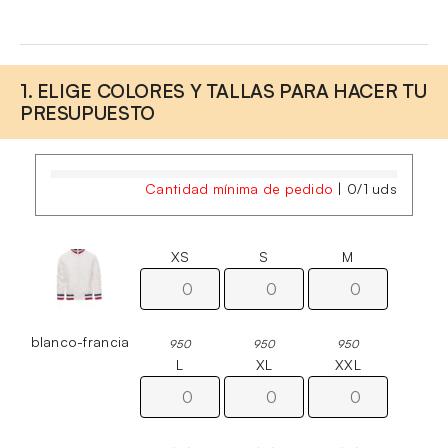
1. ELIGE COLORES Y TALLAS PARA HACER TU
PRESUPUESTO
Cantidad mínima de pedido
|
0
/
1
uds
XS
S
M
blanco-francia
950
950
950
L
XL
XXL