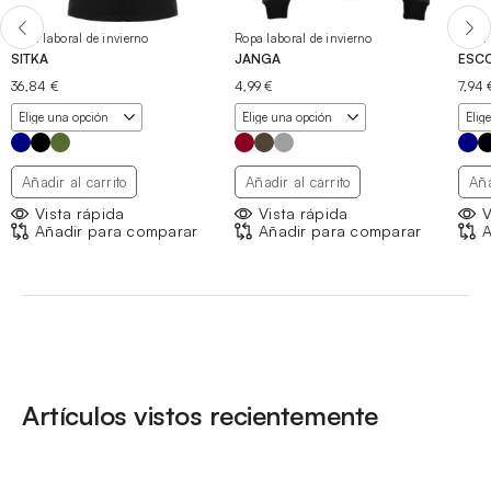
Ropa laboral de invierno
Ropa laboral de invierno
Ropa 
SITKA
JANGA
ESC
36,84
€
4,99
€
7,94
Añadir al carrito
Añadir al carrito
Aña
Vista rápida
Vista rápida
V
Añadir para comparar
Añadir para comparar
A
Artículos vistos recientemente