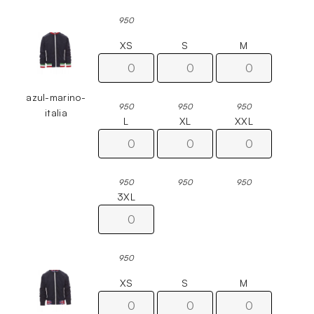
950
XS
S
M
azul-marino-
950
950
950
italia
L
XL
XXL
950
950
950
3XL
950
XS
S
M