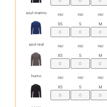
azul-marino
950
950
950
XS
S
M
azul-real
950
950
950
XS
S
M
humo
950
950
950
XS
S
M