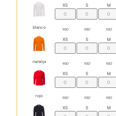
XS
S
M
blanco
950
950
950
XS
S
M
naranja
950
950
950
XS
S
M
rojo
950
950
950
XS
S
M