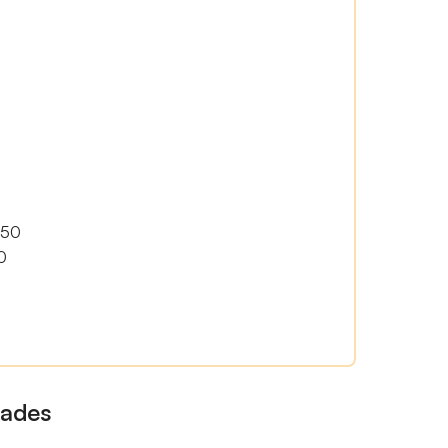
50
0
dades