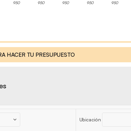
950
950
950
950
950
ARA HACER TU PRESUPUESTO
res
Ubicación