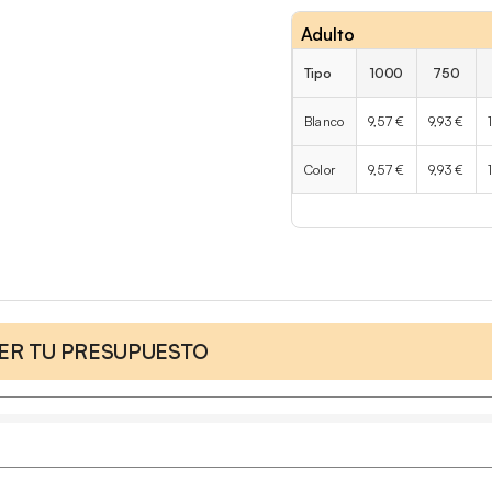
Adulto
Tipo
1000
750
Blanco
9,57 €
9,93 €
Color
9,57 €
9,93 €
CER TU PRESUPUESTO