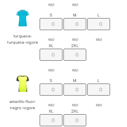
950
950
S
M
L
turquesa-
950
950
950
turquesa-vigore
XL
2XL
950
950
S
M
L
amarillo-fluor-
950
950
950
negro-vigore
XL
2XL