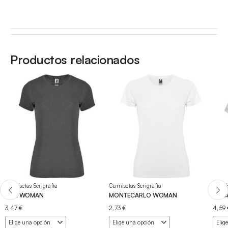
Productos relacionados
Camisetas Serigrafía
Camisetas Serigrafía
Camis
FOX WOMAN
MONTECARLO WOMAN
VEZ
3,47
€
2,73
€
4,59