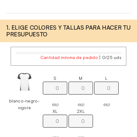
1. ELIGE COLORES Y TALLAS PARA HACER TU
PRESUPUESTO
Cantidad mínima de pedido
|
0
/
25
uds
S
M
L
blanco-negro-
950
950
950
vigore
XL
2XL