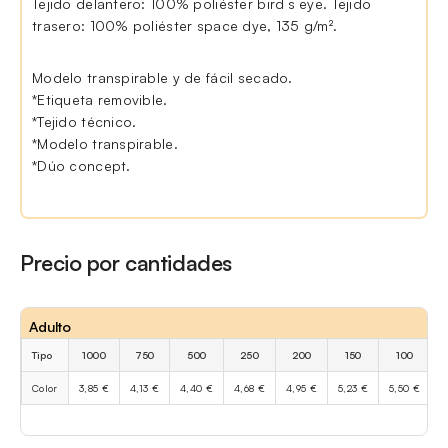
Tejido delantero: 100% poliéster bird´s eye. Tejido
trasero: 100% poliéster space dye, 135 g/m².
Modelo transpirable y de fácil secado.
*Etiqueta removible.
*Tejido técnico.
*Modelo transpirable.
*Dúo concept.
Precio por cantidades
Adulto
Tipo
1000
750
500
250
200
150
100
Color
3,85 €
4,13 €
4,40 €
4,68 €
4,95 €
5,23 €
5,50 €
6