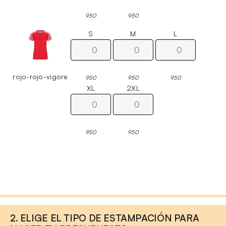
950
950
S
M
L
rojo-rojo-vigore
950
950
950
XL
2XL
950
950
2. ELIGE EL TIPO DE ESTAMPACIÓN PARA