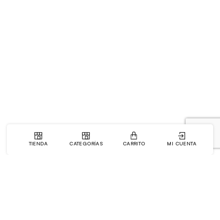
TIENDA
CATEGORÍAS
CARRITO
MI CUENTA
La Tienda
Enlaces de Interés
Mi Cuenta
Sobre Nosotros
Pedidos
Preguntas Frequentes
Lista de deseos
Blog