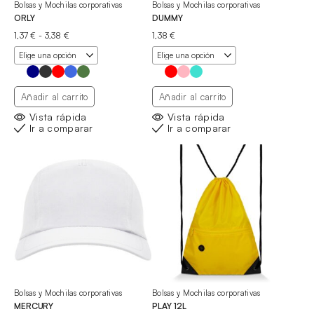
Bolsas y Mochilas corporativas
Bolsas y Mochilas corporativas
ORLY
DUMMY
Rango
1,37
€
-
3,38
€
1,38
€
de
precios:
desde
1,37 €
hasta
Añadir al carrito
Añadir al carrito
3,38 €
Vista rápida
Vista rápida
Ir a comparar
Ir a comparar
Bolsas y Mochilas corporativas
Bolsas y Mochilas corporativas
MERCURY
PLAY 12L