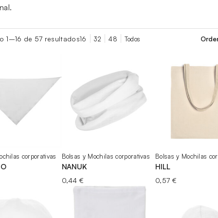
nal.
o
o 1–16 de 57 resultados
16
32
48
Todos
ochilas corporativas
Bolsas y Mochilas corporativas
Bolsas y Mochilas cor
RO
NANUK
HILL
0,44
€
0,57
€