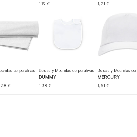
1,19
€
1,21
€
ochilas corporativas
Bolsas y Mochilas corporativas
Bolsas y Mochilas cor
DUMMY
MERCURY
Rango
,38
€
1,38
€
1,51
€
de
precios:
desde
1,37 €
hasta
3,38 €