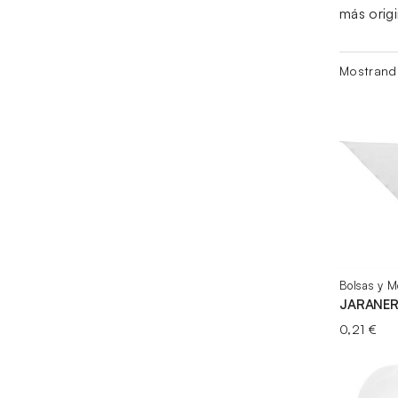
más origi
Ordenad
Mostrand
por
precio:
bajo
a
alto
Bolsas y M
JARANE
0,21
€