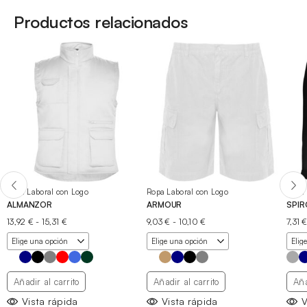
Productos relacionados
Ropa Laboral con Logo
Ropa Laboral con Logo
Ropa 
ALMANZOR
ARMOUR
SPIR
Rango
Rango
13,92
€
-
15,31
€
9,03
€
-
10,10
€
7,31
de
de
precios:
precios:
desde
desde
13,92 €
9,03 €
hasta
hasta
Añadir al carrito
Añadir al carrito
Aña
15,31 €
10,10 €
Vista rápida
Vista rápida
V