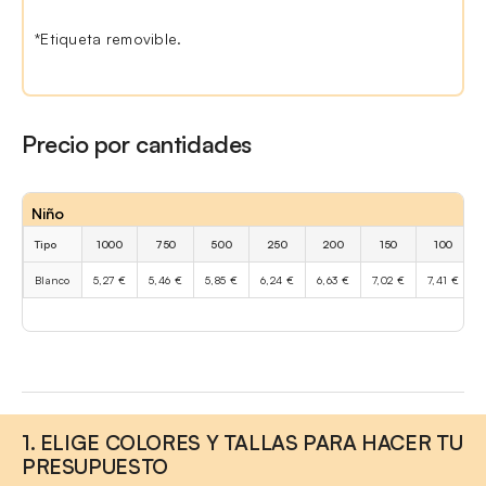
*Etiqueta removible.
Precio por cantidades
Niño
Tipo
1000
750
500
250
200
150
100
Blanco
5,27 €
5,46 €
5,85 €
6,24 €
6,63 €
7,02 €
7,41 €
1. ELIGE COLORES Y TALLAS PARA HACER TU
PRESUPUESTO