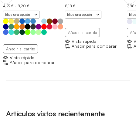
Rango
4,79
€
-
8,20
€
8,18
€
7,88
de
precios:
desde
4,79 €
hasta
Añadir al carrito
Aña
8,20 €
Vista rápida
V
Añadir para comparar
A
Añadir al carrito
Vista rápida
Añadir para comparar
Artículos vistos recientemente