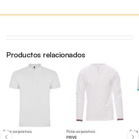
Productos relacionados
Polos corporativos
Polos corporativos
Polos
STAR
PRIVE
MON