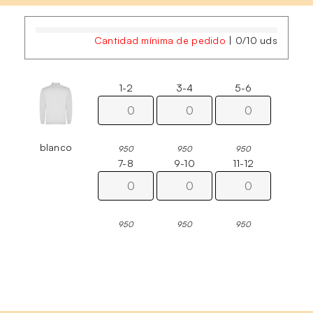
Cantidad mínima de pedido
|
0
/
10
uds
1-2
3-4
5-6
blanco
950
950
950
7-8
9-10
11-12
950
950
950