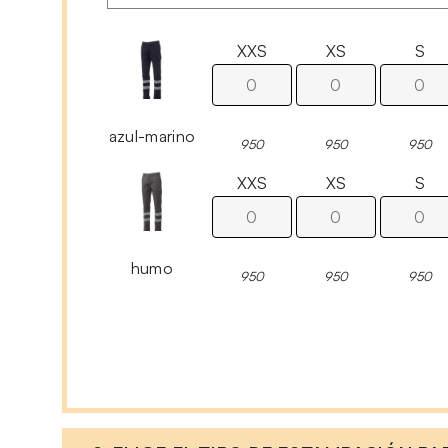
XXS
XS
S
azul-marino
950
950
950
XXS
XS
S
humo
950
950
950