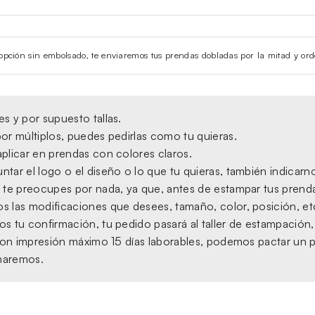
la opción sin embolsado, te enviaremos tus prendas dobladas por la mitad y ord
s y por supuesto tallas.
or múltiplos, puedes pedirlas como tu quieras.
plicar en prendas con colores claros.
tar el logo o el diseño o lo que tu quieras, también indicarno
 te preocupes por nada, ya que, antes de estampar tus prendas,
s las modificaciones que desees, tamaño, color, posición, et
s tu confirmación, tu pedido pasará al taller de estampación
, con impresión máximo 15 días laborables, podemos pactar un 
amaremos.