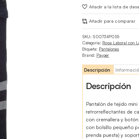
Añadir a la lista de des
Añadir para comparar
SKU:
S00734P055
Categoría:
Ropa Laboral con L
Etiqueta:
Pantalones
Brand:
Payper
Descripción
Informació
Descripción
Pantalón de tejido mini
retrorreflectantes de cat
con cremallera y botón 
con bolsillo pequeño p
prenda puesta) y soporte