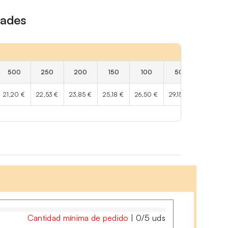
dades
500
250
200
150
100
50
25
21,20 €
22,53 €
23,85 €
25,18 €
26,50 €
29,15 €
33,13 €
Cantidad mínima de pedido
|
0
/
5
uds