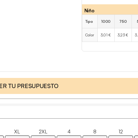
Niño
Tipo
1000
750
Color
3,01 €
3,23 €
3
CER TU PRESUPUESTO
XL
2XL
4
8
12