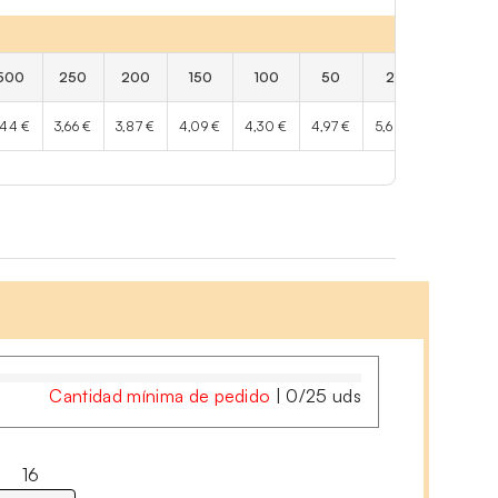
500
250
200
150
100
50
25
,44 €
3,66 €
3,87 €
4,09 €
4,30 €
4,97 €
5,65 €
Cantidad mínima de pedido
|
0
/
25
uds
16