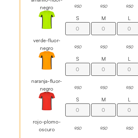
950
950
950
negro
S
M
L
verde-fluor-
950
950
950
negro
S
M
L
naranja-fluor-
950
950
950
negro
S
M
L
rojo-plomo-
950
950
950
oscuro