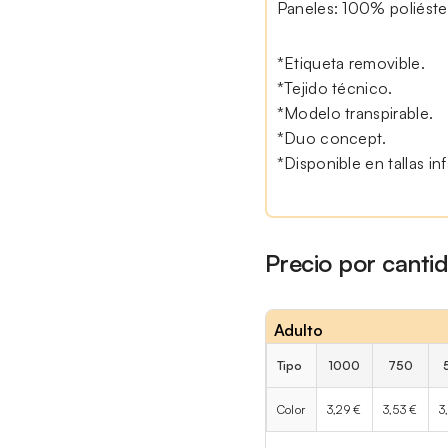
Paneles: 100% poliéste
*Etiqueta removible.
*Tejido técnico.
*Modelo transpirable.
*Duo concept.
*Disponible en tallas inf
Precio por canti
Adulto
Tipo
1000
750
Color
3,29 €
3,53 €
3