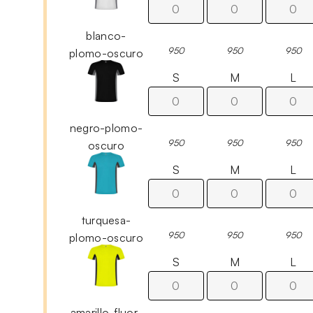
blanco-
950
950
950
plomo-oscuro
S
M
L
negro-plomo-
950
950
950
oscuro
S
M
L
turquesa-
950
950
950
plomo-oscuro
S
M
L
amarillo-fluor-