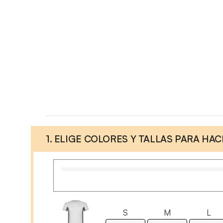
1. ELIGE COLORES Y TALLAS PARA HA
S
M
L