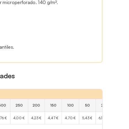
r microperforado. 140 g/m².
antiles.
dades
500
250
200
150
100
50
25
,76 €
4,00 €
4,23 €
4,47 €
4,70 €
5,43 €
6,18 €