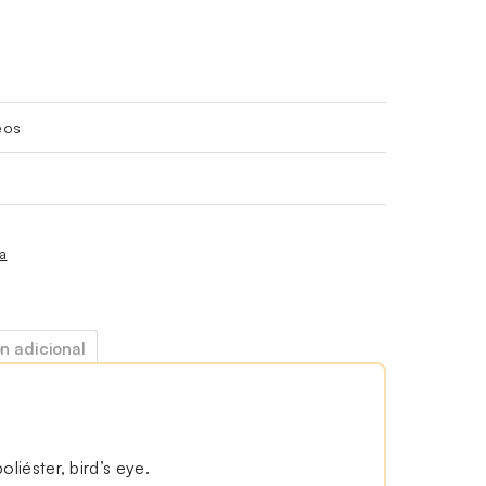
eos
ía
n adicional
oliéster, bird’s eye.