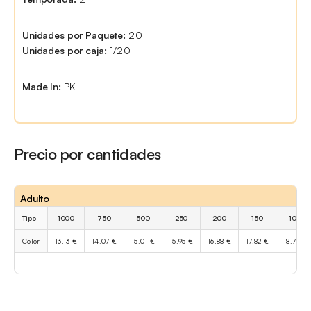
Unidades por Paquete:
20
Unidades por caja:
1/20
Made In:
PK
Precio por cantidades
Adulto
Tipo
1000
750
500
250
200
150
100
Color
13,13 €
14,07 €
15,01 €
15,95 €
16,88 €
17,82 €
18,76 €