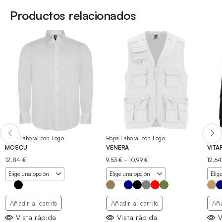
Productos relacionados
Ropa Laboral con Logo
Ropa Laboral con Logo
Ropa 
MOSCU
VENERA
VITA
Rango
12,84
€
9,53
€
-
10,99
€
12,6
de
precios:
desde
9,53 €
hasta
Añadir al carrito
Añadir al carrito
Aña
10,99 €
Vista rápida
Vista rápida
V