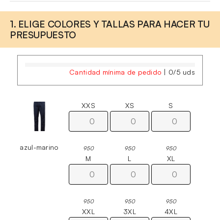
1. ELIGE COLORES Y TALLAS PARA HACER TU
PRESUPUESTO
Cantidad mínima de pedido
|
0
/
5
uds
XXS
XS
S
azul-marino
950
950
950
M
L
XL
950
950
950
XXL
3XL
4XL